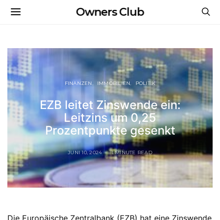
Owners Club
FINANZEN
IMMOBILIEN
POLITIK
EZB leitet Zinswende ein:
Leitzins um 0,25
Prozentpunkte gesenkt
JUNI 10, 2024
1 MINUTE READ
Die Europäische Zentralbank (EZB) hat eine Zinswende