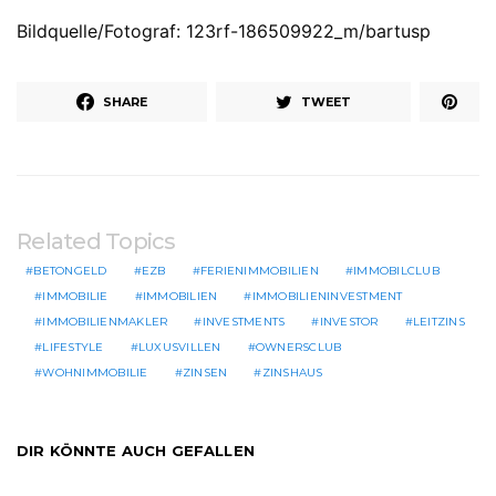
Bildquelle/Fotograf: 123rf-186509922_m/bartusp
SHARE
TWEET
Related Topics
BETONGELD
EZB
FERIENIMMOBILIEN
IMMOBILCLUB
IMMOBILIE
IMMOBILIEN
IMMOBILIENINVESTMENT
IMMOBILIENMAKLER
INVESTMENTS
INVESTOR
LEITZINS
LIFESTYLE
LUXUSVILLEN
OWNERSCLUB
WOHNIMMOBILIE
ZINSEN
ZINSHAUS
DIR KÖNNTE AUCH GEFALLEN