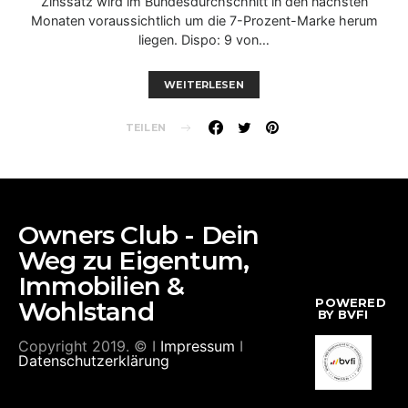
Zinssatz wird im Bundesdurchschnitt in den nächsten
Monaten voraussichtlich um die 7-Prozent-Marke herum
liegen. Dispo: 9 von…
WEITERLESEN
TEILEN
Owners Club - Dein
Weg zu Eigentum,
Immobilien &
POWERED
Wohlstand
BY BVFI
Copyright 2019. © I
Impressum
I
Datenschutzerklärung