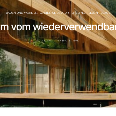
BAUEN UND WOHNEN
GARTEN UND NATUR
LIFESTYLE - LEBEN - LUXUS
um vom wiederverwendba
JULI 5, 2023
1 MINUTE READ