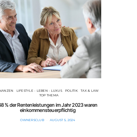
INANZEN
LIFESTYLE - LEBEN - LUXUS
POLITIK
TAX & LAW
TOP THEMA
“Intellig
68 % der Rentenleistungen im Jahr 2023 waren
einkommensteuerpflichtig
OWNERSCLUB
AUGUST 5, 2024