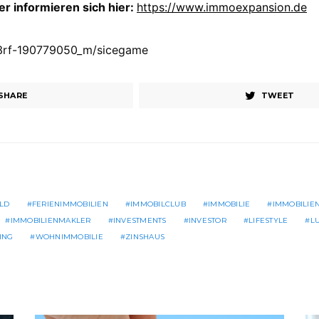
 informieren sich hier:
https://www.immoexpansion.de
123rf-190779050_m/sicegame
SHARE
TWEET
LD
FERIENIMMOBILIEN
IMMOBILCLUB
IMMOBILIE
IMMOBILIE
IMMOBILIENMAKLER
INVESTMENTS
INVESTOR
LIFESTYLE
L
ING
WOHNIMMOBILIE
ZINSHAUS