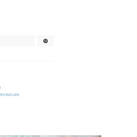
N
UXUSVILLEN