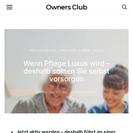
Owners Club
DIENSTLEISTUNG
LIFESTYLE - LEBEN - LUXUS
Wenn Pflege Luxus wird –
deshalb sollten Sie selbst
vorsorgen
SEPTEMBER 5, 2022
3 MINUTE READ
Jetzt aktiv werden – deshalb führt an einer