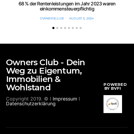
68 % der Rentenleistungen im Jahr 2023 waren
E
einkommensteuerpflichtig
OWNERSCLUB
AUGUST 5, 2024
Owners Club - Dein
Weg zu Eigentum,
Immobilien &
POWERED
Wohlstand
BY BVFI
Copyright 2019. © I
Impressum
I
Datenschutzerklärung