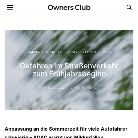
Owners Club
GARTEN UND NATUR
LIFESTYLE - LEBEN - LUXUS
Gefahren im Straßenverkehr
zum Frühjahrsbeginn
MÄRZ 25, 2022
2 MINUTE READ
Anpassung an die Sommerzeit für viele Autofahrer
schwierig – ADAC warnt vor Wildunfällen