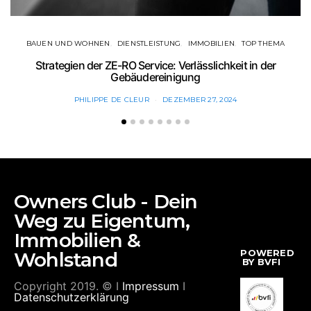
BAUEN UND WOHNEN
DIENSTLEISTUNG
IMMOBILIEN
TOP THEMA
Strategien der ZE-RO Service: Verlässlichkeit in der
Gebäudereinigung
PHILIPPE DE CLEUR
DEZEMBER 27, 2024
Owners Club - Dein
Weg zu Eigentum,
Immobilien &
POWERED
Wohlstand
BY BVFI
Copyright 2019. © I
Impressum
I
Datenschutzerklärung