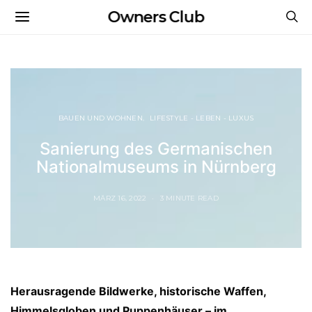
Owners Club
BAUEN UND WOHNEN
LIFESTYLE - LEBEN - LUXUS
Sanierung des Germanischen
Nationalmuseums in Nürnberg
MÄRZ 16, 2022
3 MINUTE READ
Herausragende Bildwerke, historische Waffen,
Himmelsgloben und Puppenhäuser – im