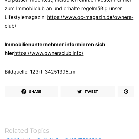
zum Immobilclub an und erhalte regelmäßig unser
Lifestylemagazin:
https://www.oc-magazin.de/owners-
club/
Immobilienunternehmer informieren sich
hier
https://www.ownersclub.info/
Bildquelle: 123rf-34251395_m
SHARE
TWEET
Related Topics
BETONGELD
FENG SHUI
FERIENIMMOBILIEN