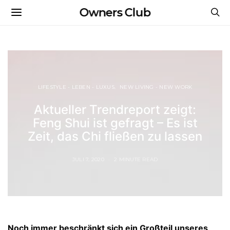
Owners Club
LIFESTYLE - LEBEN - LUXUS
NEW LIVING - NEW WORK
Aktueller Trendreport zeigt:
Feng Shui ist gefragt – Es ist
Zeit, das Chi fließen zu lassen
JULI 7, 2020
2 MINUTE READ
Noch immer beschränkt sich ein Großteil unseres