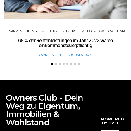
FINANZEN
LIFESTYLE - LEBEN - LUXUS
POLITIK
TAX & LAW
TOP THEMA
68 % der Rentenleistungen im Jahr 2023 waren
E
einkommensteuerpflichtig
OWNERSCLUB
AUGUST 5, 2024
Owners Club - Dein
Weg zu Eigentum,
Immobilien &
POWERED
Wohlstand
BY BVFI