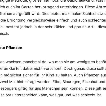
ängige Methode, gibt es hier noch die Gabionenwand. Was 
sich auch im Garten hervorragend unterbringen. Diese Abtr
Steinen aufgefüllt wird. Dies bietet maximalen Sichtschutz
 die Errichtung vergleichsweise einfach und auch schlechtes
il besteht jedoch in der sehr kühlen und grauen Art – diese
isch.
ete Pflanzen
nzen wachsen manchmal da, wo man sie am wenigsten benöti
seren Garten dabei nicht verschont. Doch genau diese sollt
n möglichst sicher für Ihr Kind zu halten. Auch Pflanzen a
zwei Mal hinterfragt werden. Eibe, Blauregen, Eisenhut und 
besonders giftig für uns Menschen sein können. Diese gilt 
 selbst unterscheiden kann, was gut und was schlecht ist.