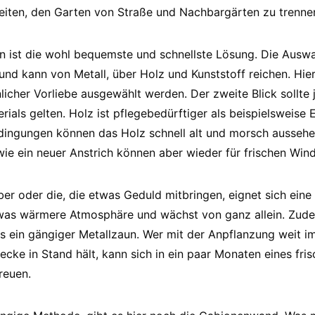
eiten, den Garten von Straße und Nachbargärten zu trenne
n ist die wohl bequemste und schnellste Lösung. Die Auswah
 und kann von Metall, über Holz und Kunststoff reichen. Hi
cher Vorliebe ausgewählt werden. Der zweite Blick sollte
ials gelten. Holz ist pflegebedürftiger als beispielsweise 
ingungen können das Holz schnell alt und morsch aussehen
ie ein neuer Anstrich können aber wieder für frischen Win
ber oder die, die etwas Geduld mitbringen, eignet sich ein
twas wärmere Atmosphäre und wächst von ganz allein. Zude
ls ein gängiger Metallzaun. Wer mit der Anpflanzung weit i
ecke in Stand hält, kann sich in ein paar Monaten eines fr
reuen.