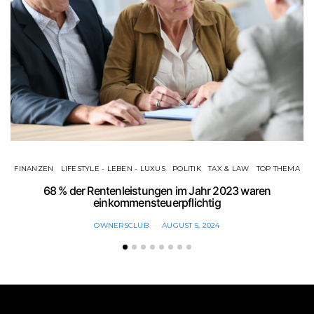
FINANZEN
LIFESTYLE - LEBEN - LUXUS
POLITIK
TAX & LAW
TOP THEMA
68 % der Rentenleistungen im Jahr 2023 waren
E
einkommensteuerpflichtig
OWNERSCLUB
AUGUST 5, 2024