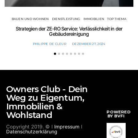
BAUEN UND WOHNEN
DIENSTLEISTUNG
IMMOBILIEN
TOP THEMA
Strategien der ZE-RO Service: Verlässlichkeit in der
Gebäudereinigung
PHILIPPE DE CLEUR
DEZEMBER 27, 2024
Owners Club - Dein
Weg zu Eigentum,
Immobilien &
POWERED
Wohlstand
BY BVFI
Copyright 2019. © I
Impressum
I
Datenschutzerklärung