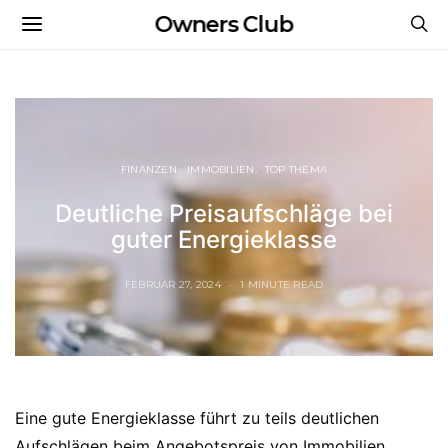
Owners Club
FINANZEN
IMMOBILIEN
TOP THEMA
Deutliche Preisaufschläge bei
guter Energieklasse
FEBRUAR 27, 2024
1 MINUTE READ
Eine gute Energieklasse führt zu teils deutlichen
Aufschlägen beim Angebotspreis von Immobilien.