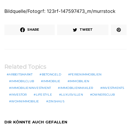
Bildquelle/Fotogrf: 123rf-147597473_m/murrstock
SHARE
TWEET
Related Topics
ARBEITSMARKT
BETONGELD
FERIENIMMOBILIEN
IMMOBILCLUB
IMMOBILIE
IMMOBILIEN
IMMOBILIENINVESTMENT
IMMOBILIENMAKLER
INVESTMENTS
INVESTOR
LIFESTYLE
LUXUSVILLEN
OWNERSCLUB
WOHNIMMOBILIE
ZINSHAUS
DIR KÖNNTE AUCH GEFALLEN