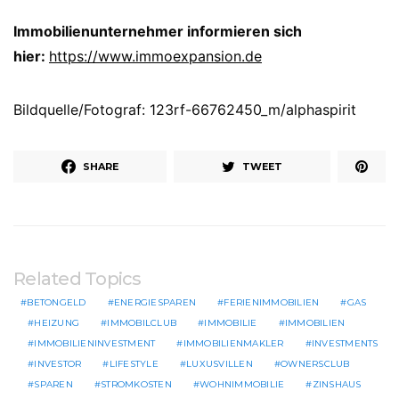
Immobilienunternehmer informieren sich
hier:
https://www.immoexpansion.de
Bildquelle/Fotograf: 123rf-66762450_m/alphaspirit
SHARE
TWEET
Related Topics
BETONGELD
ENERGIESPAREN
FERIENIMMOBILIEN
GAS
HEIZUNG
IMMOBILCLUB
IMMOBILIE
IMMOBILIEN
IMMOBILIENINVESTMENT
IMMOBILIENMAKLER
INVESTMENTS
INVESTOR
LIFESTYLE
LUXUSVILLEN
OWNERSCLUB
SPAREN
STROMKOSTEN
WOHNIMMOBILIE
ZINSHAUS