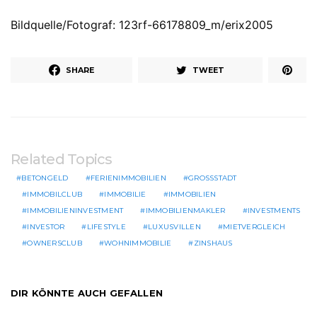
Bildquelle/Fotograf: 123rf-66178809_m/erix2005
SHARE
TWEET
Related Topics
BETONGELD
FERIENIMMOBILIEN
GROSSSTADT
IMMOBILCLUB
IMMOBILIE
IMMOBILIEN
IMMOBILIENINVESTMENT
IMMOBILIENMAKLER
INVESTMENTS
INVESTOR
LIFESTYLE
LUXUSVILLEN
MIETVERGLEICH
OWNERSCLUB
WOHNIMMOBILIE
ZINSHAUS
DIR KÖNNTE AUCH GEFALLEN