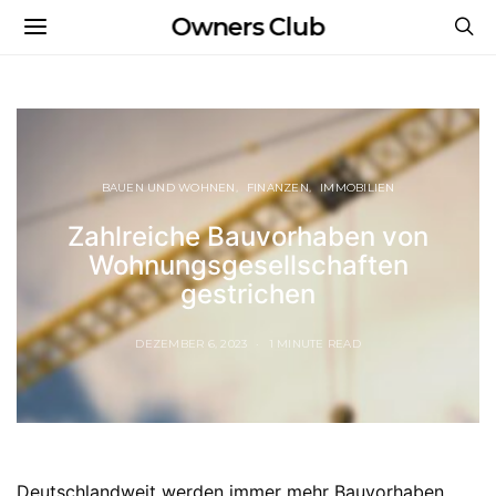
Owners Club
BAUEN UND WOHNEN
FINANZEN
IMMOBILIEN
Zahlreiche Bauvorhaben von
Wohnungsgesellschaften
gestrichen
DEZEMBER 6, 2023
1 MINUTE READ
Deutschlandweit werden immer mehr Bauvorhaben