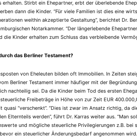
 erhalten. Stirbt ein Ehepartner, erbt der überlebende Ehe
erben dann die Kinder. “Für viele Familien ist dies eine wirt
rationen weithin akzeptierte Gestaltung”, berichtet Dr. Be
mburgischen Notarkammer. “Der längerlebende Ehepartner s
 die Kinder erhalten zum Schluss das verbleibende Vermög
 durch das Berliner Testament?
osten von Eheleuten bilden oft Immobilien. In Zeiten ste
vom Berliner Testament immer häufiger mit der Begründung
ich nachteilig sei. Da die Kinder beim Tod des ersten Ehega
steuerliche Freibeträge in Höhe von zur Zeit EUR 400.000,0
quasi “verschenkt”. “Dies ist zwar im Ansatz richtig, da di
n Elternteils werden”, führt Dr. Karras weiter aus. “Man so
erte und mögliche steuerliche Privilegierungen z.B. bei 
bevor ein steuerlicher Änderungsbedarf angenommen wird.