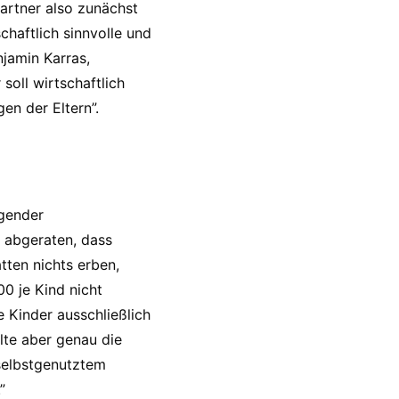
partner also zunächst
schaftlich sinnvolle und
njamin Karras,
oll wirtschaftlich
en der Eltern”.
igender
 abgeraten, dass
tten nichts erben,
0 je Kind nicht
e Kinder ausschließlich
llte aber genau die
selbstgenutztem
”