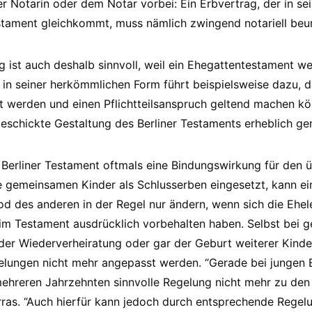
r Notarin oder dem Notar vorbei: Ein Erbvertrag, der in s
stament gleichkommt, muss nämlich zwingend notariell beu
g ist auch deshalb sinnvoll, weil ein Ehegattentestament we
 in seiner herkömmlichen Form führt beispielsweise dazu, d
bt werden und einen Pflichtteilsanspruch geltend machen kö
geschickte Gestaltung des Berliner Testaments erheblich g
Berliner Testament oftmals eine Bindungswirkung für den 
ie gemeinsamen Kinder als Schlusserben eingesetzt, kann e
 des anderen in der Regel nur ändern, wenn sich die Ehel
im Testament ausdrücklich vorbehalten haben. Selbst bei 
er Wiederverheiratung oder gar der Geburt weiterer Kinde
lungen nicht mehr angepasst werden. “Gerade bei jungen E
mehreren Jahrzehnten sinnvolle Regelung nicht mehr zu den 
Karras. “Auch hierfür kann jedoch durch entsprechende Rege