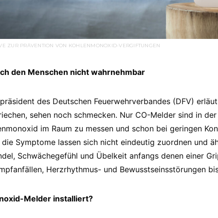
ATIVE ZUR PRÄVENTION VON KOHLENMONOXID-VERGIFTUNGEN
rch den Menschen nicht wahrnehmbar
präsident des Deutschen Feuerwehrverbandes (DFV) erläut
iechen, sehen noch schmecken. Nur CO-Melder sind in der
lenmonoxid im Raum zu messen und schon bei geringen Kon
: die Symptome lassen sich nicht eindeutig zuordnen und äh
del, Schwächegefühl und Übelkeit anfangs denen einer Gr
mpfanfällen, Herzrhythmus- und Bewusstseinsstörungen bis
xid-Melder installiert?