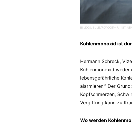
BILDQUELLE/FOTOGRAF: INITI
Kohlenmonoxid ist du
Hermann Schreck, Vize
Kohlenmonoxid weder r
lebensgefährliche Koh
alarmieren.” Der Grund
Kopfschmerzen, Schwin
Vergiftung kann zu Kra
Wo werden Kohlenmono