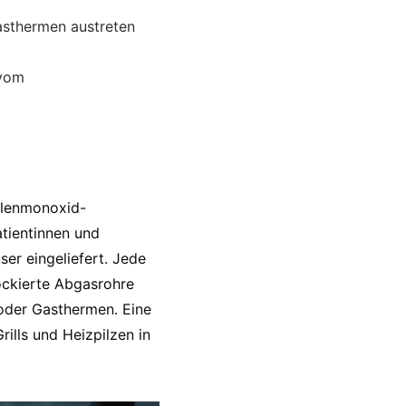
asthermen austreten
 vom
ohlenmonoxid-
tientinnen und
er eingeliefert. Jede
ockierte Abgasrohre
oder Gasthermen. Eine
rills und Heizpilzen in