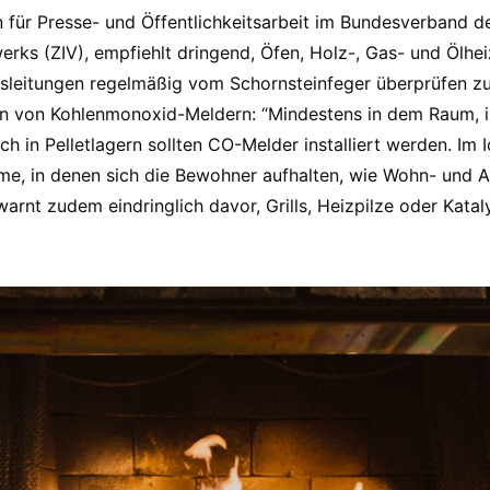
in für Presse- und Öffentlichkeitsarbeit im Bundesverband d
rks (ZIV), empfiehlt dringend, Öfen, Holz-, Gas- und Ölhe
leitungen regelmäßig vom Schornsteinfeger überprüfen zu 
tion von Kohlenmonoxid-Meldern: “Mindestens in dem Raum, 
uch in Pelletlagern sollten CO-Melder installiert werden. Im 
me, in denen sich die Bewohner aufhalten, wie Wohn- und 
arnt zudem eindringlich davor, Grills, Heizpilze oder Katal