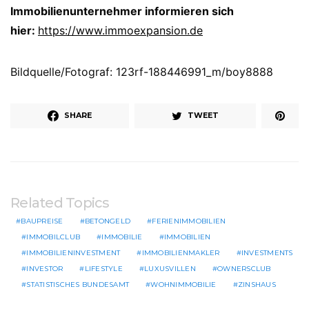
Immobilienunternehmer informieren sich
hier:
https://www.immoexpansion.de
Bildquelle/Fotograf: 123rf-188446991_m/boy8888
SHARE
TWEET
Related Topics
BAUPREISE
BETONGELD
FERIENIMMOBILIEN
IMMOBILCLUB
IMMOBILIE
IMMOBILIEN
IMMOBILIENINVESTMENT
IMMOBILIENMAKLER
INVESTMENTS
INVESTOR
LIFESTYLE
LUXUSVILLEN
OWNERSCLUB
STATISTISCHES BUNDESAMT
WOHNIMMOBILIE
ZINSHAUS