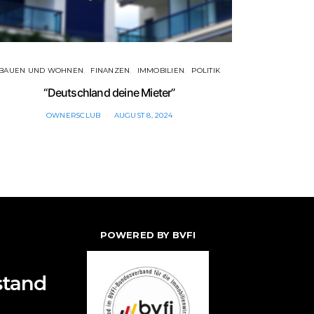
BAUEN UND WOHNEN
FINANZEN
IMMOBILIEN
POLITIK
FINAN
“Deutschland deine Mieter”
Bunde
OWNERSCLUB
AUGUST 8, 2024
POWERED BY BVFI
stand