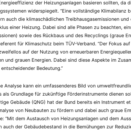
Energieeffizienz der Heizungsanlagen basieren sollten, da d
gssystemen widerspiegelt. “Eine vollständige Klimabilanz be
ern auch die klimaschädlichen Treibhausgasemissionen und
us einer Heizung. Dabei sind alle Phasen zu beachten, eins
ssionen) sowie des Rückbaus und des Recyclings (graue Ene
 Referent für Klimaschutz beim TÜV-Verband. “Der Fokus au
zweifellos auf der Nutzung von erneuerbaren Energiequellen
en und grauen Energien. Dabei sind diese Aspekte im Zus
entscheidender Bedeutung.”
he Analyse kann ein umfassenderes Bild von umweltfreundl
 als Grundlage für zukünftige Förderinstrumente dienen sol
ltige Gebäude (QNG) hat der Bund bereits ein Instrument et
Analyse von Neubauten zu fördern und dabei auch graue Em
ke: “Mit dem Austausch von Heizungsanlagen und dem Ausst
un auch der Gebäudebestand in die Bemühungen zur Reduzi