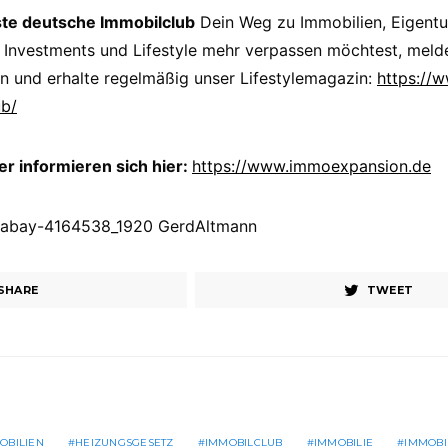
ste deutsche Immobilclub
Dein Weg zu Immobilien, Eigent
 Investments und Lifestyle mehr verpassen möchtest, melde
n und erhalte regelmäßig unser Lifestylemagazin:
https://
ub/
 informieren sich hier:
https://www.immoexpansion.de
Pixabay-4164538_1920 GerdAltmann
SHARE
TWEET
OBILIEN
HEIZUNGSGESETZ
IMMOBILCLUB
IMMOBILIE
IMMOBI