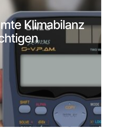
mte Klimabilanz
chtigen