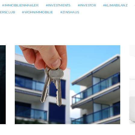
IMMOBILIENMAKLER
INVESTMENTS
INVESTOR
KLIMABILANZ
ERSCLUB
WOHNIMMOBILIE
ZINSHAUS