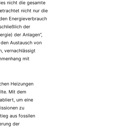
ies nicht die gesamte
trachtet nicht nur die
 den Energieverbrauch
chließlich der
rgie) der Anlagen”,
f den Austausch von
, vernachlässigt
ammenhang mit
ichen Heizungen
lte. Mit dem
abliert, um eine
issionen zu
ieg aus fossilen
erung der