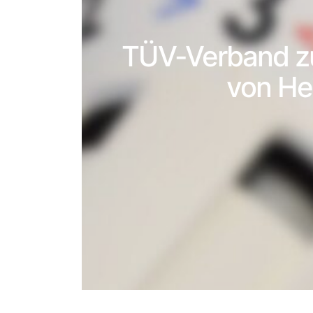
TÜV-Verband zu
von He