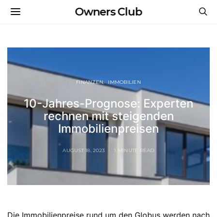
Owners Club
FINANZEN
IMMOBILIEN
10-Jahres-Prognose: Experten
rechnen mit steigenden
Immobilienpreisen
AUGUST 18, 2023
1 MINUTE READ
Die Immobilienpreise rund um den Globus werden nach