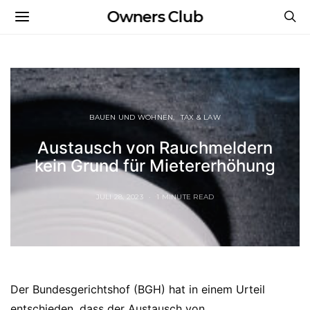
Owners Club
BAUEN UND WOHNEN
TAX & LAW
Austausch von Rauchmeldern
kein Grund für Mietererhöhung
JULI 28, 2023
1 MINUTE READ
Der Bundesgerichtshof (BGH) hat in einem Urteil
entschieden, dass der Austausch von