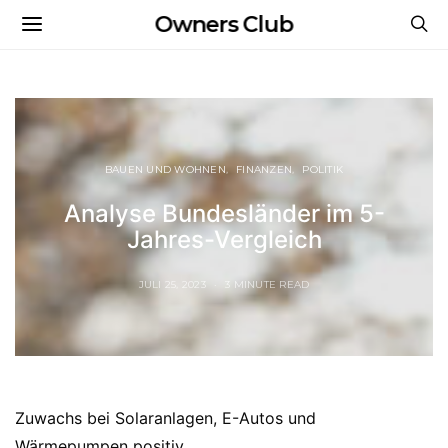
Owners Club
BAUEN UND WOHNEN
FINANZEN
POLITIK
Analyse Bundesländer im 5-
Jahres-Vergleich
JULI 25, 2023
3 MINUTE READ
Zuwachs bei Solaranlagen, E-Autos und
Wärmepumpen positiv