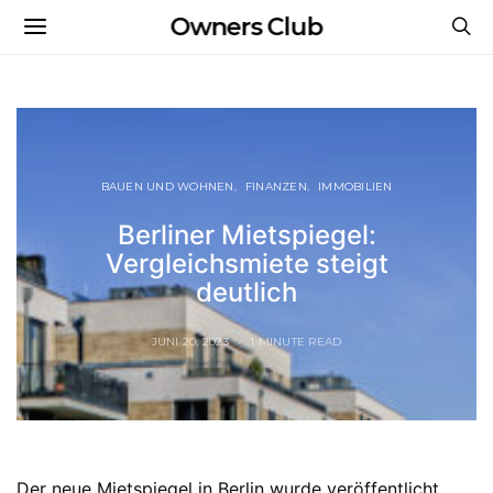
Owners Club
BAUEN UND WOHNEN
FINANZEN
IMMOBILIEN
Berliner Mietspiegel:
Vergleichsmiete steigt
deutlich
JUNI 20, 2023
1 MINUTE READ
Der neue Mietspiegel in Berlin wurde veröffentlicht.