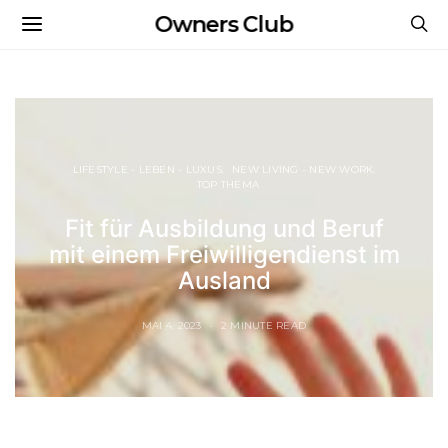
Owners Club
LIFESTYLE - LEBEN - LUXUS
NEW LIVING - NEW WORK
TOP THEMA
Fit für Ausbildung und Beruf
mit einem Freiwilligendienst im
Ausland
MAI 4, 2023
2 MINUTE READ