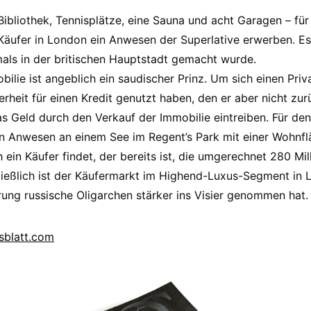
Bibliothek, Tennisplätze, eine Sauna und acht Garagen – f
Käufer in London ein Anwesen der Superlative erwerben. Es
emals in der britischen Hauptstadt gemacht wurde.
ilie ist angeblich ein saudischer Prinz. Um sich einen Priva
cherheit für einen Kredit genutzt haben, den er aber nicht zu
as Geld durch den Verkauf der Immobilie eintreiben. Für d
in Anwesen an einem See im Regent’s Park mit einer Wohnf
ein Käufer findet, der bereits ist, die umgerechnet 280 Mil
chließlich ist der Käufermarkt im Highend-Luxus-Segment in
erung russische Oligarchen stärker ins Visier genommen hat.
sblatt.com