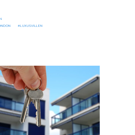
N
ONDON
LUXUSVILLEN