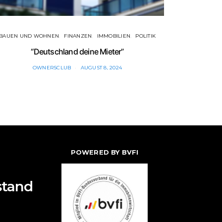
BAUEN UND WOHNEN
FINANZEN
IMMOBILIEN
POLITIK
FINAN
“Deutschland deine Mieter”
Bunde
OWNERSCLUB
AUGUST 8, 2024
POWERED BY BVFI
stand