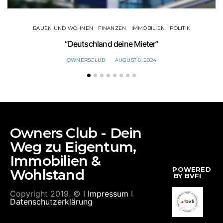
BAUEN UND WOHNEN
FINANZEN
IMMOBILIEN
POLITIK
“Deutschland deine Mieter”
OWNERSCLUB
AUGUST 8, 2024
Owners Club - Dein
Weg zu Eigentum,
Immobilien &
POWERED
Wohlstand
BY BVFI
Copyright 2019. © I
Impressum
I
Datenschutzerklärung