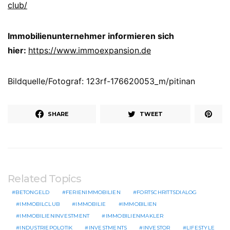
club/
Immobilienunternehmer informieren sich
hier:
https://www.immoexpansion.de
Bildquelle/Fotograf: 123rf-176620053_m/pitinan
SHARE
TWEET
Related Topics
BETONGELD
FERIENIMMOBILIEN
FORTSCHRITTSDIALOG
IMMOBILCLUB
IMMOBILIE
IMMOBILIEN
IMMOBILIENINVESTMENT
IMMOBILIENMAKLER
INDUSTRIEPOLOTIK
INVESTMENTS
INVESTOR
LIFESTYLE