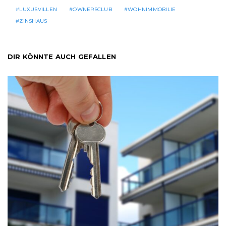
LUXUSVILLEN
OWNERSCLUB
WOHNIMMOBILIE
ZINSHAUS
DIR KÖNNTE AUCH GEFALLEN