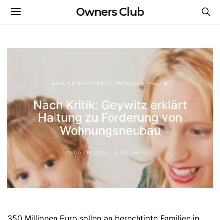
Owners Club
BAUEN UND WOHNEN
FINANZEN
POLITIK
Nach Kritik: Geywitz erklärt
Haltung zu Förderung von
Wohnungsneubau
JANUAR 18, 2023
1 MINUTE READ
350 Millionen Euro sollen an berechtigte Familien in