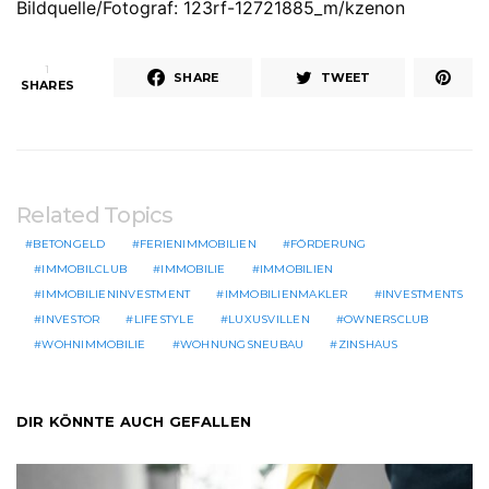
Bildquelle/Fotograf: 123rf-12721885_m/kzenon
1
SHARE
TWEET
SHARES
Related Topics
BETONGELD
FERIENIMMOBILIEN
FÖRDERUNG
IMMOBILCLUB
IMMOBILIE
IMMOBILIEN
IMMOBILIENINVESTMENT
IMMOBILIENMAKLER
INVESTMENTS
INVESTOR
LIFESTYLE
LUXUSVILLEN
OWNERSCLUB
WOHNIMMOBILIE
WOHNUNGSNEUBAU
ZINSHAUS
DIR KÖNNTE AUCH GEFALLEN