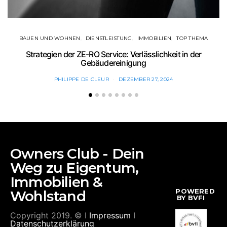
BAUEN UND WOHNEN
DIENSTLEISTUNG
IMMOBILIEN
TOP THEMA
Strategien der ZE-RO Service: Verlässlichkeit in der
Gebäudereinigung
PHILIPPE DE CLEUR
DEZEMBER 27, 2024
Owners Club - Dein
Weg zu Eigentum,
Immobilien &
POWERED
Wohlstand
BY BVFI
Copyright 2019. © I
Impressum
I
Datenschutzerklärung