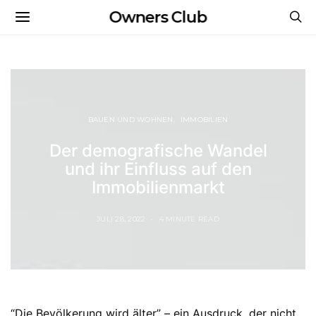
Owners Club
BAUEN UND WOHNEN
IMMOBILIEN
Der demografische Wandel
und ihr Einfluss auf den
Immobilienmarkt
JULI 28, 2022
4 MINUTE READ
“Die Bevölkerung wird älter” – ein Ausdruck, der nicht