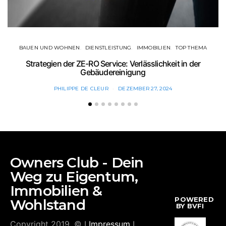
BAUEN UND WOHNEN
DIENSTLEISTUNG
IMMOBILIEN
TOP THEMA
Strategien der ZE-RO Service: Verlässlichkeit in der
Gebäudereinigung
PHILIPPE DE CLEUR
DEZEMBER 27, 2024
Owners Club - Dein
Weg zu Eigentum,
Immobilien &
POWERED
Wohlstand
BY BVFI
Copyright 2019. © I
Impressum
I