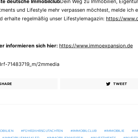
ste deutsche Immobilclub
Dein Weg zu Immobilien, Eigent
stments und Lifestyle mehr verpassen möchtest, melde ich ei
 erhalte regelmäßig unser Lifestylemagazin:
https://www.
 informieren sich hier:
https://www.immoexpansion.de
123rf-71483719_m/2mmedia
SHARE
TWEET
OBILIEN
FÜHRJAHRSGUTACHTEN
IMMOBILCLUB
IMMOBILIE
I
IMMOBILIENMAKLER
IMMOBILIENWEISEN
INVESTMENTS
INVEST