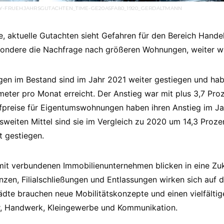
AY-FRUEHJAHRSGUTACHTEN_TIME-GE20A5FA80_1920_GERDALTMANN
, aktuelle Gutachten sieht Gefahren für den Bereich Hande
sondere die Nachfrage nach größeren Wohnungen, weiter w
en im Bestand sind im Jahr 2021 weiter gestiegen und hab
eter pro Monat erreicht. Der Anstieg war mit plus 3,7 Pro
ufpreise für Eigentumswohnungen haben ihren Anstieg im Ja
sweiten Mittel sind sie im Vergleich zu 2020 um 14,3 Proze
 gestiegen.
mit verbundenen Immobilienunternehmen blicken in eine Zu
nzen, Filialschließungen und Entlassungen wirken sich auf d
ädte brauchen neue Mobilitätskonzepte und einen vielfälti
ur, Handwerk, Kleingewerbe und Kommunikation.