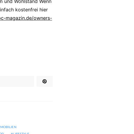
um und Wohlstand Wenn
nfach kostenfrei hier
oc-magazin.de/owners-
MMOBILIEN
OR
LIFESTYLE