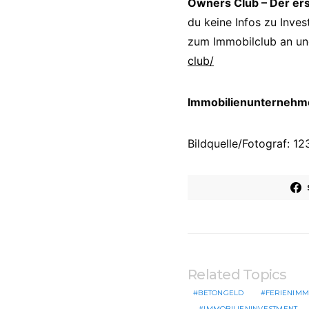
Owners Club – Der er
du keine Infos zu Inve
zum Immobilclub an und
club/
Immobilienunternehmer
Bildquelle/Fotograf: 
Related Topics
BETONGELD
FERIENIMM
IMMOBILIENINVESTMENT