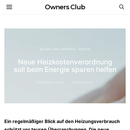
Owners Club
BAUEN UND WOHNEN
POLITIK
Neue Heizkostenverordnung
soll beim Energie sparen helfen
FEBRUAR 15, 2022
2 MINUTE READ
Ein regelmäßiger Blick auf den Heizungsverbrauch
schützt vor teuren Überraschungen. Die neue