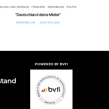
BAUEN UND WOHNEN
FINANZEN
IMMOBILIEN
POLITIK
FINAN
“Deutschland deine Mieter”
Bunde
OWNERSCLUB
AUGUST 8, 2024
POWERED BY BVFI
stand