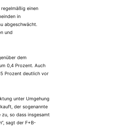
 regelmäßig einen
meinden in
au abgeschwächt.
en und
egenüber dem
 um 0,4 Prozent. Auch
5 Prozent deutlich vor
arktung unter Umgehung
rkauft, der sogenannte
e zu, so dass insgesamt
“, sagt der F+B-