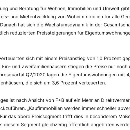
hung und Beratung für Wohnen, Immobilien und Umwelt gibt
Preis- und Mietentwicklung von Wohnimmobilien für alle Ge
 Danach hat sich die Wachstumsdynamik in der Gesamtsch
tlich reduzierten Preissteigerungen für Eigentumswohnung
rteuerten sich mit einem Preisanstieg von 1,0 Prozent g
i Ein- und Zweifamilienhäusern stiegen die Preise nur noch
ahresquartal Q2/2020 lagen die Eigentumswohnungen mit 4,
ienhäusern, die sich um 3,6 Prozent verteuerten.
nges ist nach Ansicht von F+B auf ein Mehr an Direktverm
ückzuführen. „Kaufimmobilien werden immer schneller abve
. Für das obere Preissegment trifft dies in besonderem Maß
 diesem Segment gleichzeitig öffentlich angeboten werden