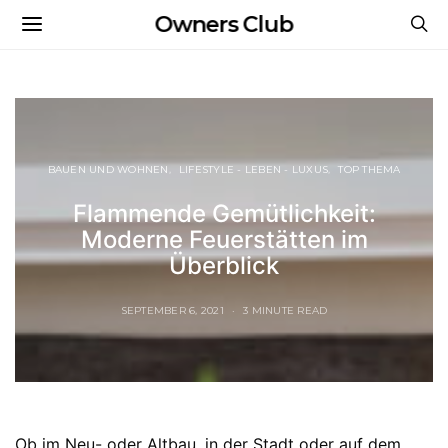
Owners Club
BAUEN UND WOHNEN
LIFESTYLE - LEBEN - LUXUS
TOP THEMA
Flammende Gemütlichkeit:
Moderne Feuerstätten im
Überblick
SEPTEMBER 6, 2021
3 MINUTE READ
Ob im Neu- oder Altbau, in der Stadt oder auf dem