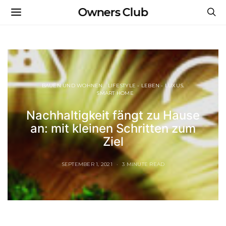
Owners Club
BAUEN UND WOHNEN
LIFESTYLE - LEBEN - LUXUS
SMART HOME
Nachhaltigkeit fängt zu Hause
an: mit kleinen Schritten zum
Ziel
SEPTEMBER 1, 2021
3 MINUTE READ