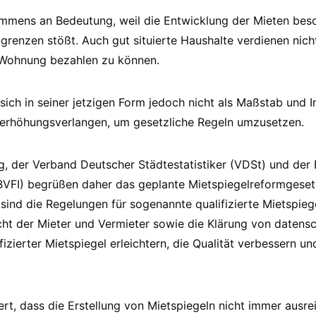
immens an Bedeutung, weil die Entwicklung der Mieten bes
renzen stößt. Auch gut situierte Haushalte verdienen nich
Wohnung bezahlen zu können.
sich in seiner jetzigen Form jedoch nicht als Maßstab und 
eterhöhungsverlangen, um gesetzliche Regeln umzusetzen.
, der Verband Deutscher Städtestatistiker (VDSt) und der
(BVFI) begrüßen daher das geplante Mietspiegelreformgese
ind die Regelungen für sogenannte qualifizierte Mietspiege
cht der Mieter und Vermieter sowie die Klärung von datens
ifizierter Mietspiegel erleichtern, die Qualität verbessern un
iert, dass die Erstellung von Mietspiegeln nicht immer ausre