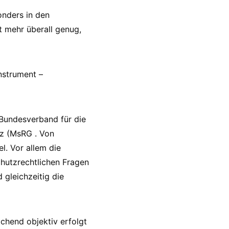
onders in den
t mehr überall genug,
Instrument –
 Bundesverband für die
tz (MsRG . Von
l. Vor allem die
chutzrechtlichen Fragen
d gleichzeitig die
ichend objektiv erfolgt