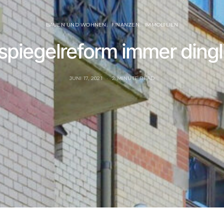
BAUEN UND WOHNEN
FINANZEN
IMMOBILIEN
spiegelreform immer dingl
JUNI 17, 2021
2 MINUTE READ