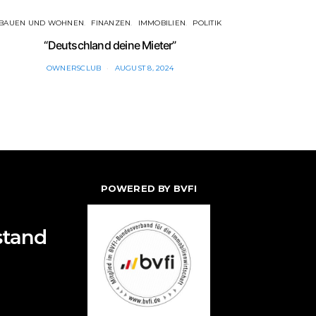
BAUEN UND WOHNEN
FINANZEN
IMMOBILIEN
POLITIK
FINAN
“Deutschland deine Mieter”
Bunde
OWNERSCLUB
AUGUST 8, 2024
POWERED BY BVFI
stand