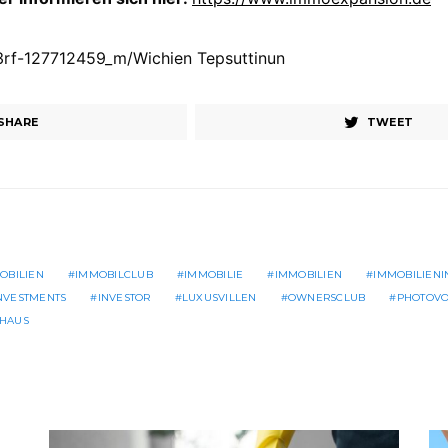
23rf-127712459_m/Wichien Tepsuttinun
SHARE
TWEET
OBILIEN
IMMOBILCLUB
IMMOBILIE
IMMOBILIEN
IMMOBILIEN
NVESTMENTS
INVESTOR
LUXUSVILLEN
OWNERSCLUB
PHOTOVO
SHAUS