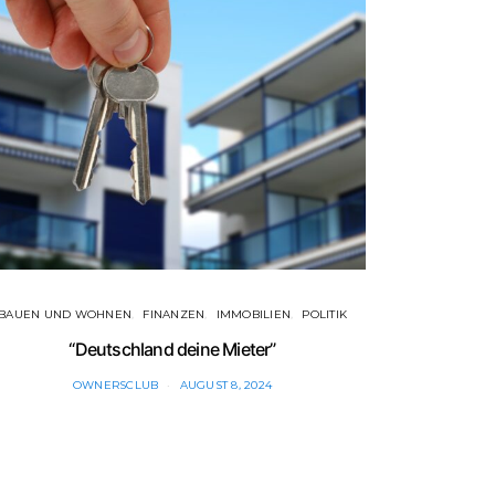
BAUEN UND WOHNEN
FINANZEN
IMMOBILIEN
POLITIK
FINAN
“Deutschland deine Mieter”
Bunde
OWNERSCLUB
AUGUST 8, 2024