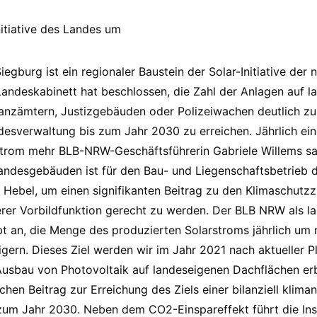
itiative des Landes um
iegburg ist ein regionaler Baustein der Solar-Initiative der
andeskabinett hat beschlossen, die Zahl der Anlagen auf 
anzämtern, Justizgebäuden oder Polizeiwachen deutlich zu 
desverwaltung bis zum Jahr 2030 zu erreichen. Jährlich ein
strom mehr BLB-NRW-Geschäftsführerin Gabriele Willems sa
andesgebäuden ist für den Bau- und Liegenschaftsbetrieb 
 Hebel, um einen signifikanten Beitrag zu den Klimaschutzzi
rer Vorbildfunktion gerecht zu werden. Der BLB NRW als l
bt an, die Menge des produzierten Solarstroms jährlich um 
igern. Dieses Ziel werden wir im Jahr 2021 nach aktueller 
Ausbau von Photovoltaik auf landeseigenen Dachflächen er
chen Beitrag zur Erreichung des Ziels einer bilanziell klima
um Jahr 2030. Neben dem CO2-Einspareffekt führt die Inst