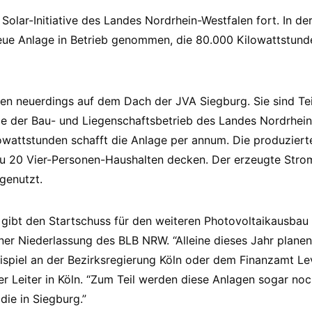
olar-Initiative des Landes Nordrhein-Westfalen fort. In der
eue Anlage in Betrieb genommen, die 80.000 Kilowattstund
n neuerdings auf dem Dach der JVA Siegburg. Sie sind Tei
ie der Bau- und Liegenschaftsbetrieb des Landes Nordrhei
owattstunden schafft die Anlage per annum. Die produziert
zu 20 Vier-Personen-Haushalten decken. Der erzeugte Stro
 genutzt.
 gibt den Startschuss für den weiteren Photovoltaikausbau
ner Niederlassung des BLB NRW. “Alleine dieses Jahr planen
spiel an der Bezirksregierung Köln oder dem Finanzamt Lev
her Leiter in Köln. “Zum Teil werden diese Anlagen sogar no
die in Siegburg.”