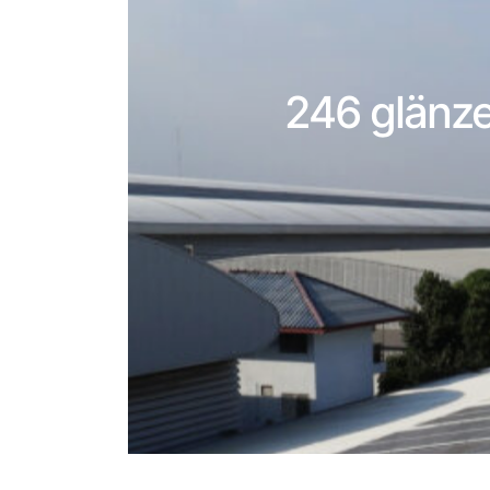
246 glänz