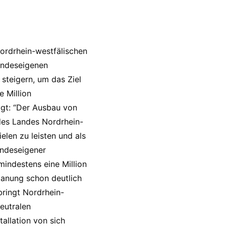
 nordrhein-westfälischen
landeseigenen
steigern, um das Ziel
e Million
gt: “Der Ausbau von
des Landes Nordrhein-
elen zu leisten und als
andeseigener
mindestens eine Million
Planung schon deutlich
bringt Nordrhein-
neutralen
allation von sich