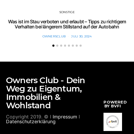
SONSTIGE
Was ist im Stau verboten und erlaubt – Tipps zu richtigem
C
Verhalten bei längerem Stillstand auf der Autobahn
OWNERSCLUB
JULI 30, 2024
Owners Club - Dein
Weg zu Eigentum,
Immobilien &
POWERED
Wohlstand
BY BVFI
Copyright 2019. © I
Impressum
I
Datenschutzerklärung