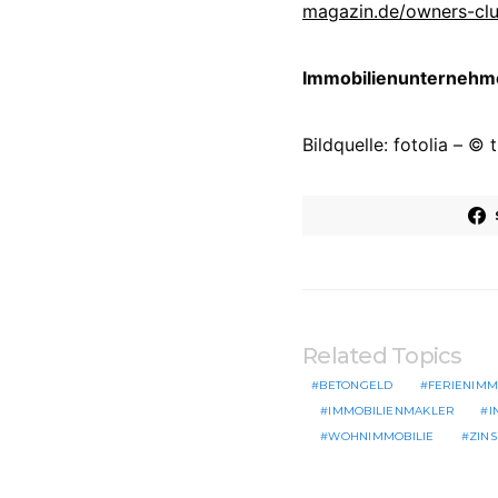
magazin.de/owners-cl
Immobilienunternehmer
Bildquelle: fotolia – © 
Related Topics
BETONGELD
FERIENIMM
IMMOBILIENMAKLER
I
WOHNIMMOBILIE
ZIN