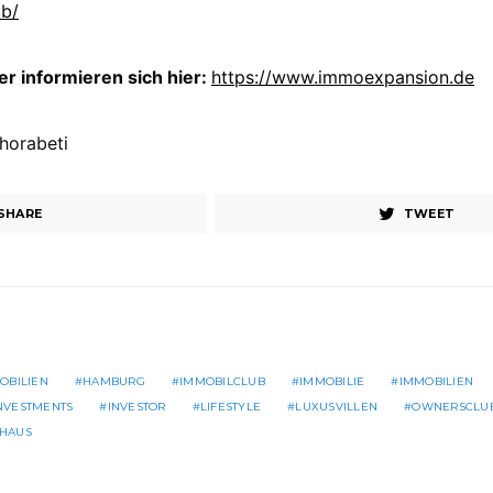
ub/
 informieren sich hier:
https://www.immoexpansion.de
thorabeti
SHARE
TWEET
OBILIEN
HAMBURG
IMMOBILCLUB
IMMOBILIE
IMMOBILIEN
NVESTMENTS
INVESTOR
LIFESTYLE
LUXUSVILLEN
OWNERSCLU
SHAUS