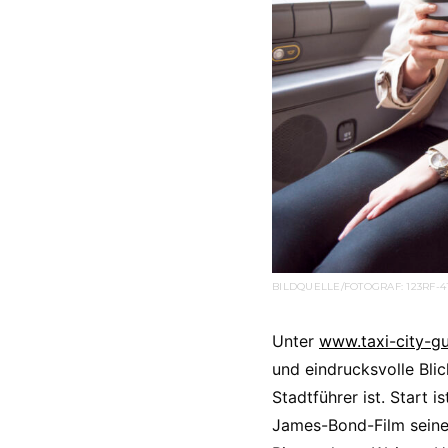
BILDQUELLE/FOTOGRAF: 123RF-4
Unter
www.taxi-city-gu
und eindrucksvolle Bli
Stadtführer ist. Start 
James-Bond-Film seinen