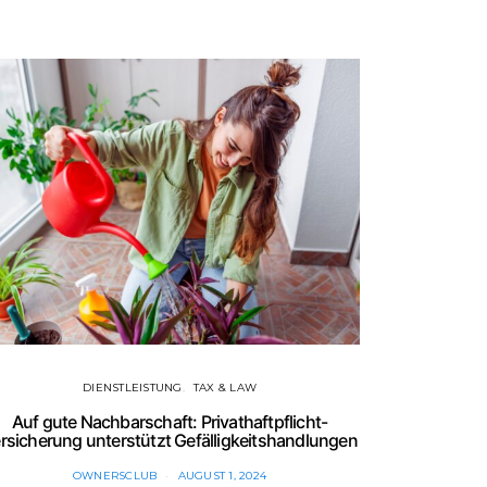
DIENSTLEISTUNG
TAX & LAW
FINANZEN
Auf gute Nachbarschaft: Privathaftpflicht-
Europas Im
rsicherung unterstützt Gefälligkeitshandlungen
erl
OWNERSCLUB
AUGUST 1, 2024