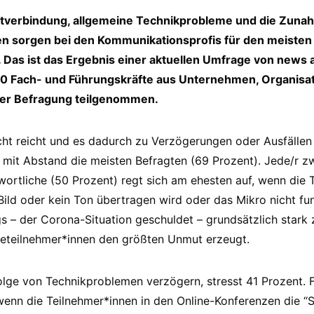
netverbindung, allgemeine Technikprobleme und die Zun
gen sorgen bei den Kommunikationsprofis für den meiste
 Das ist das Ergebnis einer aktuellen Umfrage von news a
50 Fach- und Führungskräfte aus Unternehmen, Organisa
der Befragung teilgenommen.
cht reicht und es dadurch zu Verzögerungen oder Ausfällen
mit Abstand die meisten Befragten (69 Prozent). Jede/r z
rtliche (50 Prozent) regt sich am ehesten auf, wenn die 
 Bild oder kein Ton übertragen wird oder das Mikro nicht f
gs – der Corona-Situation geschuldet – grundsätzlich star
eteilnehmer*innen den größten Unmut erzeugt.
olge von Technikproblemen verzögern, stresst 41 Prozent. Fa
 wenn die Teilnehmer*innen in den Online-Konferenzen die 