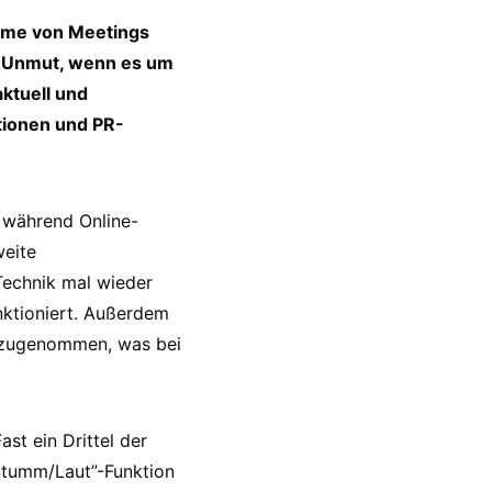
ahme von Meetings
n Unmut, wenn es um
ktuell und
tionen und PR-
 während Online-
weite
Technik mal wieder
unktioniert. Außerdem
k zugenommen, was bei
st ein Drittel der
“Stumm/Laut”-Funktion