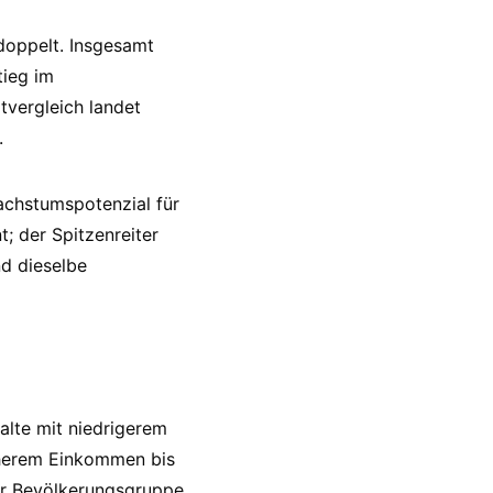
doppelt. Insgesamt
tieg im
tvergleich landet
.
achstumspotenzial für
; der Spitzenreiter
nd dieselbe
alte mit niedrigerem
öherem Einkommen bis
er Bevölkerungsgruppe