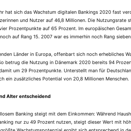
hr hat sich das Wachstum digitalen Bankings 2020 fast ver
zerinnen und Nutzer auf 46,8 Millionen. Die Nutzungsrate s
vier Prozentpunkte auf 65 Prozent. Im europäischen Gesam
 noch auf Rang 15. 2007 war es immerhin noch Rang sieben
renden Länder in Europa, offenbart sich noch erhebliches W
o betrug die Nutzung in Dänemark 2020 bereits 94 Prozent
 damit um 29 Prozentpunkte. Unterstellt man für Deutschla
ich ein zusätzliches Potential von 20,8 Millionen Menschen.
nd Alter entscheidend
liallosem Banking steigt mit dem Einkommen: Während Haush
nking nur zu 49 Prozent nutzen, steigt dieser Wert mit h
 größte Wachstumspotenzial ergibt sich entsprechend in d