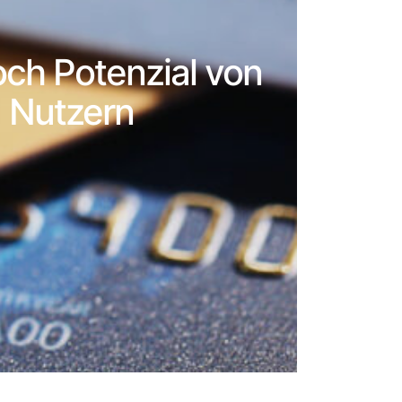
och Potenzial von
d Nutzern