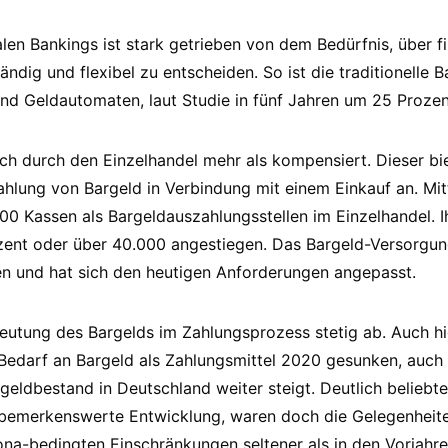
len Bankings ist stark getrieben von dem Bedürfnis, über fi
ndig und flexibel zu entscheiden. So ist die traditionelle Ba
 und Geldautomaten, laut Studie in fünf Jahren um 25 Proz
ch durch den Einzelhandel mehr als kompensiert. Dieser bie
hlung von Bargeld in Verbindung mit einem Einkauf an. Mitt
0 Kassen als Bargeldauszahlungsstellen im Einzelhandel. Ihr
ent oder über 40.000 angestiegen. Das Bargeld-Versorgung
 und hat sich den heutigen Anforderungen angepasst.
utung des Bargelds im Zahlungsprozess stetig ab. Auch hi
r Bedarf an Bargeld als Zahlungsmittel 2020 gesunken, auch 
rgeldbestand in Deutschland weiter steigt. Deutlich beliebt
 bemerkenswerte Entwicklung, waren doch die Gelegenheite
a-bedingten Einschränkungen seltener als in den Vorjahren