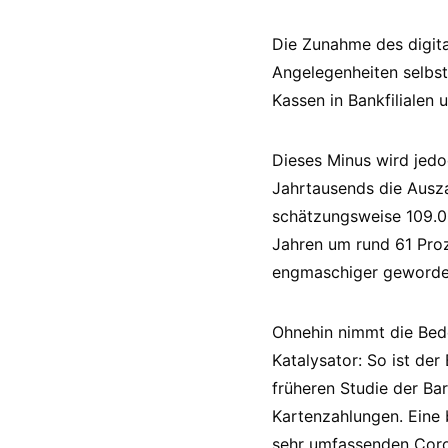
Die Zunahme des digita
Angelegenheiten selbstä
Kassen in Bankfilialen
Dieses Minus wird jedo
Jahrtausends die Ausza
schätzungsweise 109.00
Jahren um rund 61 Proz
engmaschiger geworden
Ohnehin nimmt die Bede
Katalysator: So ist de
früheren Studie der Ba
Kartenzahlungen. Eine
sehr umfassenden Coron