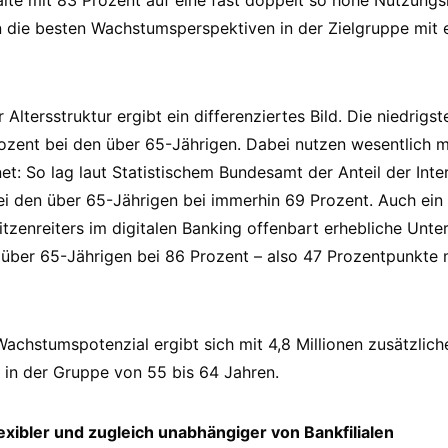
lte mit 83 Prozent auf eine fast doppelt so hohe Nutzung
 die besten Wachstumsperspektiven in der Zielgruppe mit 
 Altersstruktur ergibt ein differenziertes Bild. Die niedrigs
Prozent bei den über 65-Jährigen. Dabei nutzen wesentlich 
net: So lag laut Statistischem Bundesamt der Anteil der Int
i den über 65-Jährigen bei immerhin 69 Prozent. Auch ein
zenreiters im digitalen Banking offenbart erhebliche Unte
n über 65-Jährigen bei 86 Prozent – also 47 Prozentpunkte 
achstumspotenzial ergibt sich mit 4,8 Millionen zusätzlic
e in der Gruppe von 55 bis 64 Jahren.
exibler und zugleich unabhängiger von Bankfilialen