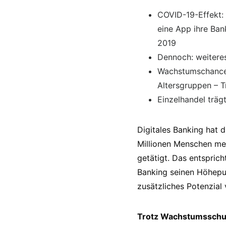
COVID-19-Effekt: 
eine App ihre Ban
2019
Dennoch: weiteres
Wachstumschancen
Altersgruppen – Tr
Einzelhandel träg
Digitales Banking hat 
Millionen Menschen meh
getätigt. Das entspric
Banking seinen Höhepun
zusätzliches Potenzial
Trotz Wachstumsschub