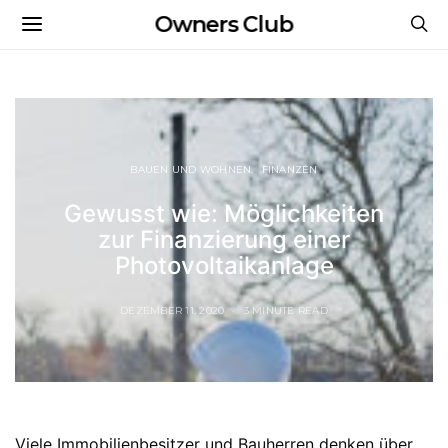
Owners Club
BAUEN UND WOHNEN
FINANZEN
Gewusst wie: Möglichkeiten
zur Finanzierung einer
Photovoltaikanlage
DEZEMBER 11, 2020
3 MINUTE READ
Viele Immobilienbesitzer und Bauherren denken über