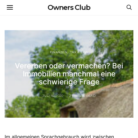
Owners Club
FINANZEN
TAX & LAW
Vererben oder vermachen? Bei
Immobilien manchmal eine
schwierige Frage
JULI 16, 2020
2 MINUTE READ
Im allgemeinen Sprachgebrauch wird zwischen