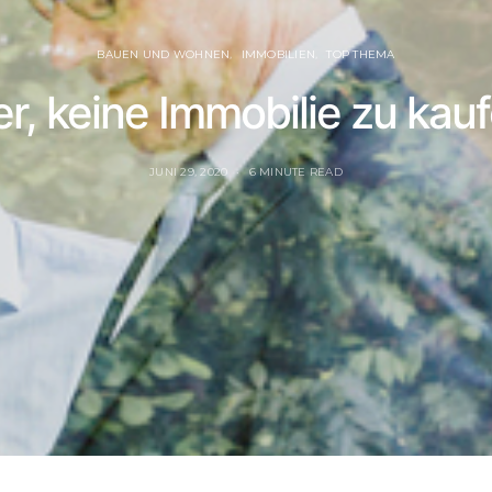
BAUEN UND WOHNEN
IMMOBILIEN
TOP THEMA
r, keine Immobilie zu kaufe
JUNI 29, 2020
6 MINUTE READ