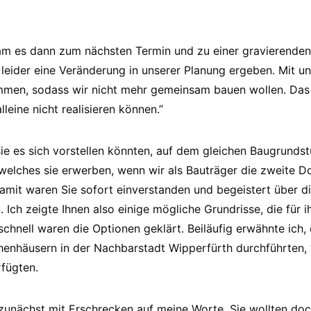
am es dann zum nächsten Termin und zu einer gravierenden
 leider eine Veränderung in unserer Planung ergeben. Mit u
mmen, sodass wir nicht mehr gemeinsam bauen wollen. Das P
lleine nicht realisieren können.”
 sie es sich vorstellen könnten, auf dem gleichen Baugrunds
elches sie erwerben, wenn wir als Bauträger die zweite D
it waren Sie sofort einverstanden und begeistert über di
n. Ich zeigte Ihnen also einige mögliche Grundrisse, die für 
schnell waren die Optionen geklärt. Beiläufig erwähnte ich, 
nhäusern in der Nachbarstadt Wipperfürth durchführten, 
rfügten.
zunächst mit Erschrecken auf meine Worte. Sie wollten do