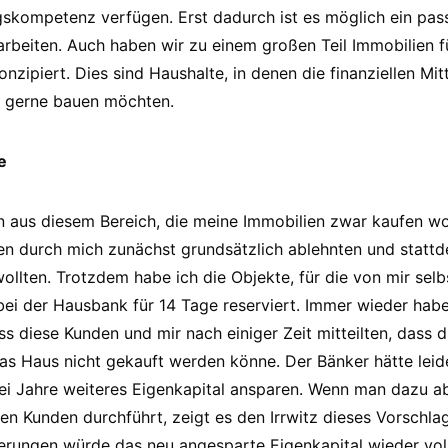
skompetenz verfügen. Erst dadurch ist es möglich ein pas
rarbeiten. Auch haben wir zu einem großen Teil Immobilien 
nzipiert. Dies sind Haushalte, in denen die finanziellen Mitt
m gerne bauen möchten.
e
n aus diesem Bereich, die meine Immobilien zwar kaufen wo
n durch mich zunächst grundsätzlich ablehnten und stattde
ollten. Trotzdem habe ich die Objekte, für die von mir sel
bei der Hausbank für 14 Tage reserviert. Immer wieder habe
 diese Kunden und mir nach einiger Zeit mitteilten, dass d
as Haus nicht gekauft werden könne. Der Bänker hätte lei
ei Jahre weiteres Eigenkapital ansparen. Wenn man dazu a
den Kunden durchführt, zeigt es den Irrwitz dieses Vorschla
igerungen würde das neu angesparte Eigenkapital wieder vol