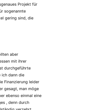
sgenaues Projekt für
für sogenannte
el gering sind, die
llten aber
ssen mit ihrer
bst durchgeführte
 ich dann die
ie Finanzierung leider
der gesagt, man möge
ber ebenso einmal eine
ges , denn durch
lständig verzehrt.