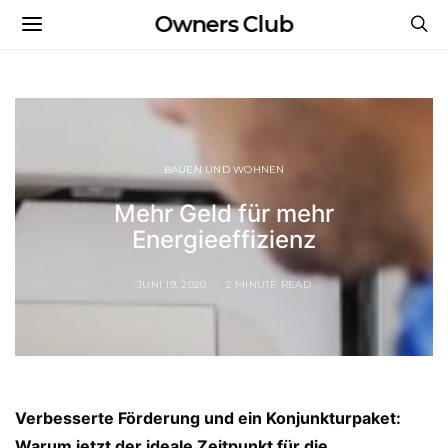
Owners Club
BAUEN UND WOHNEN
Mehr Geld für mehr
Energieeffizienz
JUNI 19, 2020
2 MINUTE READ
Verbesserte Förderung und ein Konjunkturpaket:
Warum jetzt der ideale Zeitpunkt für die