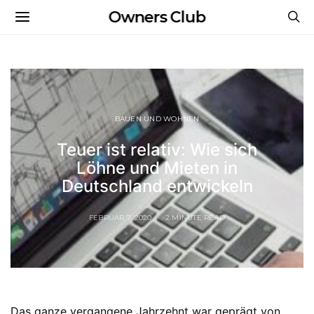
Owners Club
BAUEN UND WOHNEN
Teuer ist relativ: Wie sich
Löhne und Mieten in
Deutschland entwickeln
FEBRUAR 7, 2020
2 MINUTE READ
Das ganze vergangene Jahrzehnt war geprägt von