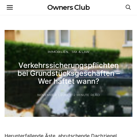
Owners Club
IMMOBILIEN
TAX & LAW
Verkehrssicherungspflichten
bei Grundstücksgeschäften –
Wer haftet wann?
NOVEMBER 1, 2019
2 MINUTE READ
Herunterfallende Äste, abrutschende Dachziegel,