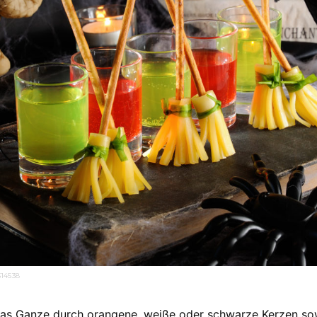
14538
as Ganze durch orangene, weiße oder schwarze Kerzen so